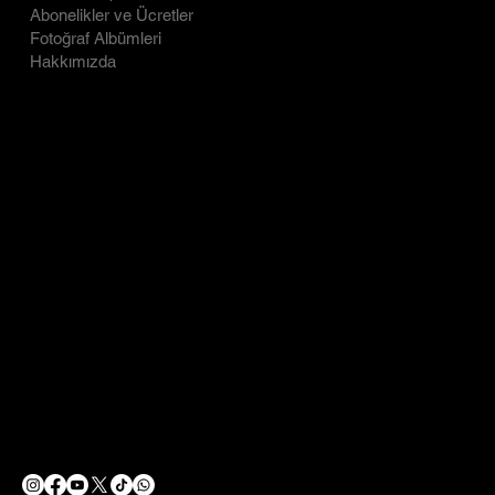
Abonelikler ve Ücretler
Gizlilik Politikası
Fotoğraf Albümleri
Hakkımızda
CONTACT
SOCIAL
LinkedIn
info@ecfightclub.com
Facebook
Tel: 0505 770 98 99
Instagram
Barbaros, Başak Cengiz Sok.
You Tube
No:7, 34746 Ataşehir/İstanbul
X
1.KAT