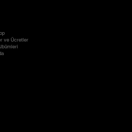
NY
LEGAL
SOCIAL
op
LinkedIn
İade Politikası
r ve Ücretler
Facebook
Gizlilik Politikası
Albümleri
Instagram
da
X