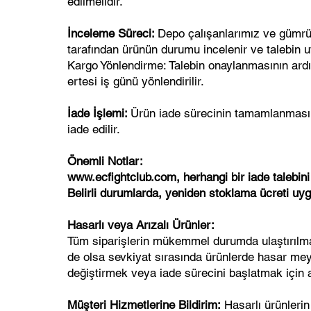
edilmelidir.
İnceleme Süreci:
Depo çalışanlarımız ve gümrü
tarafından ürünün durumu incelenir ve talebin 
Kargo Yönlendirme: Talebin onaylanmasının ard
ertesi iş günü yönlendirilir.
İade İşlemi:
Ürün iade sürecinin tamamlanmasın
iade edilir.
Önemli Notlar:
www.ecfightclub.com, herhangi bir iade talebini
Belirli durumlarda, yeniden stoklama ücreti uygu
Hasarlı veya Arızalı Ürünler:
Tüm siparişlerin mükemmel durumda ulaştırılmas
de olsa sevkiyat sırasında ürünlerde hasar me
değiştirmek veya iade sürecini başlatmak için a
Müşteri Hizmetlerine Bildirim:
Hasarlı ürünlerin