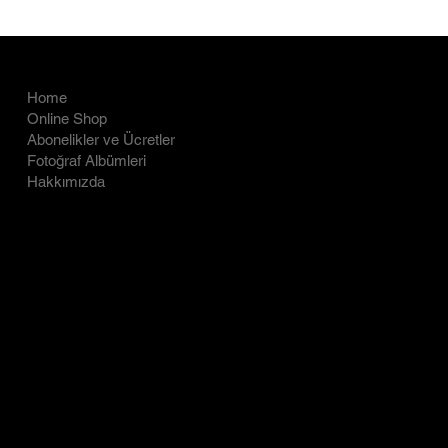
COMPANY
LEGAL
Home
İade Politikası
Online Shop
Abonelikler ve Ücretler
Gizlilik Politikası
Fotoğraf Albümleri
Hakkımızda
CONTACT
SOCIAL
LinkedIn
info@ecfightclub.com
Facebook
Tel: 0505 770 98 99
Instagram
Barbaros, Başak Cengiz Sok.