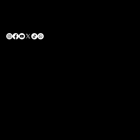
You Tube
No:7, 34746 Ataşehir/İstanbul
X
1.KAT
© 2024 DESIGNED BY VGM GROUP COMPANIES
© 2020 ecfightclub.com All rights reserved
ecfightclub.com℠ ve ecfightclub.com®,
ecfightclub.com 'un are trademarks.
The content on cosmetics, fitness,fashion and
beauty products on our website is for informational
and educational purposes only and is not intended to
replace medical advice or a relationship with a
qualified healthcare professional.
ecfightclub.com is a trademark. İD 81.712-1420 ABD